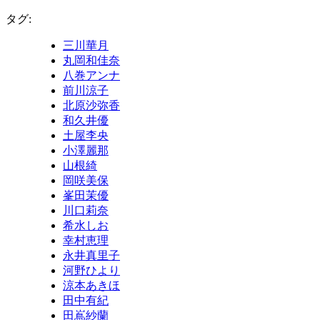
タグ:
三川華月
丸岡和佳奈
八巻アンナ
前川涼子
北原沙弥香
和久井優
土屋李央
小澤麗那
山根綺
岡咲美保
峯田茉優
川口莉奈
希水しお
幸村恵理
永井真里子
河野ひより
涼本あきほ
田中有紀
田嶌紗蘭