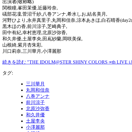
出演者(敬称略)
関根瞳,峯田茉優,近藤玲奈,
礒部花凜,菅沼千紗,八巻アンナ,希水しお,結名美月,
河野ひより,永井真里子,丸岡和佳奈,涼本あきほ,白石晴香(day2の
黒木ほの香,前川涼子,芝崎典子,
田中有紀,幸村恵理,北原沙弥香,
和久井優,土屋李央,田嶌紗蘭,岡咲美保,
山根綺,紫月杏朱彩,
川口莉奈,三川華月,小澤麗那
続きを読む "THE IDOLM@STER SHINY COLORS ∞th LIVE 
タグ:
三川華月
丸岡和佳奈
八巻アンナ
前川涼子
北原沙弥香
和久井優
土屋李央
小澤麗那