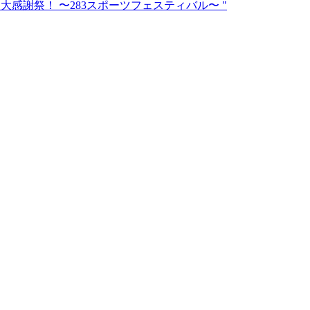
ャニマス大感謝祭！ 〜283スポーツフェスティバル〜 "