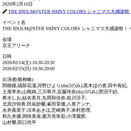
2026年2月16日
THE IDOLM@STER SHINY COLORS シャニマス大
イベント名
THE IDOLM@STER SHINY COLORS シャニマス大感謝
会場
京王アリーナ
日時
2026/02/14(土) 16:30-20:30
2026/02/15(日) 16:30-20:00
出演者(敬称略)
関根瞳,礒部花凜,河野ひより(day2のみ),黒木ほの香,田中有紀,
土屋李央,山根綺,三川華月,近藤玲奈(day2のみ),菅沼千紗,
希水しお,結名美月,丸岡和佳奈,前川涼子,
北原沙弥香,田嶌紗蘭,峯田茉優,八巻アンナ,
永井真里子,涼本あきほ,芝崎典子,幸村恵理,
和久井優,岡咲美保,紫月杏朱彩,小澤麗那,
山村響,田口尚平