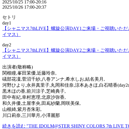
2025/10/25 17:00-20:16
2025/10/26 17:00-20:37
セトリ
day1
【シャニマス7thLIVE】螺旋公演DAY1ご来場・ご視聴い
イマス）
day2
【シャニマス7thLIVE】螺旋公演DAY2ご来場・ご視聴い
イマス）
出演者(敬称略)
関根瞳,峯田茉優,近藤玲奈,
礒部花凜,菅沼千紗,八巻アンナ,希水しお,結名美月,
河野ひより,永井真里子,丸岡和佳奈,涼本あきほ,白石晴香(day2の
黒木ほの香,前川涼子,芝崎典子,
田中有紀,幸村恵理,北原沙弥香,
和久井優,土屋李央,田嶌紗蘭,岡咲美保,
山根綺,紫月杏朱彩,
川口莉奈,三川華月,小澤麗那
続きを読む "THE IDOLM@STER SHINY COLORS 7th LIVE TOUR 螺旋 