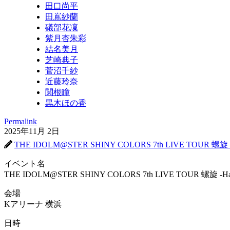
田口尚平
田嶌紗蘭
礒部花凜
紫月杏朱彩
結名美月
芝崎典子
菅沼千紗
近藤玲奈
関根瞳
黒木ほの香
Permalink
2025年11月 2日
THE IDOLM@STER SHINY COLORS 7th LIVE TOUR 螺旋 -Halo 
イベント名
THE IDOLM@STER SHINY COLORS 7th LIVE TOUR 螺旋 -Halo aro
会場
Kアリーナ 横浜
日時