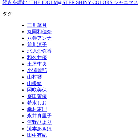
続きを読む "THE IDOLM@STER SHINY COLORS シ
タグ:
三川華月
丸岡和佳奈
八巻アンナ
前川涼子
北原沙弥香
和久井優
土屋李央
小澤麗那
山村響
山根綺
岡咲美保
峯田茉優
希水しお
幸村恵理
永井真里子
河野ひより
涼本あきほ
田中有紀