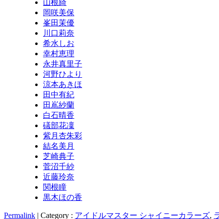
山根綺
岡咲美保
峯田茉優
川口莉奈
希水しお
幸村恵理
永井真里子
河野ひより
涼本あきほ
田中有紀
田嶌紗蘭
白石晴香
礒部花凜
紫月杏朱彩
結名美月
芝崎典子
菅沼千紗
近藤玲奈
関根瞳
黒木ほの香
Permalink
| Category :
アイドルマスター シャイニーカラーズ
,