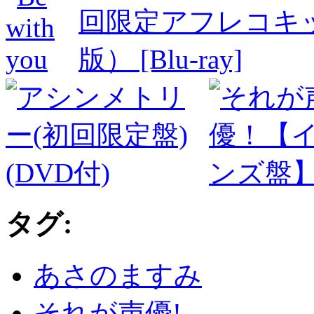
タグ:
あさのますみ
それが声優!