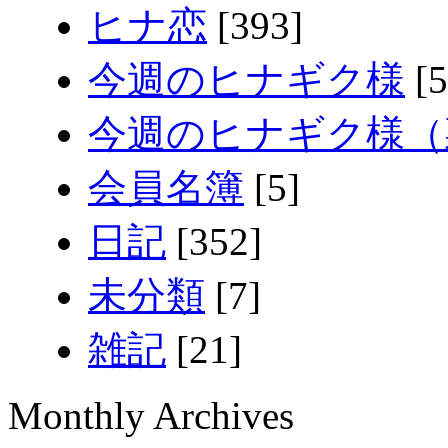
ヒナ恋
[393]
今週のヒナギク様
[5
今週のヒナギク様（
会員名簿
[5]
日記
[352]
未分類
[7]
雑記
[21]
Monthly Archives