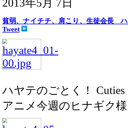
2013年5月 7日
貧弱、ナイチチ、肩こり、生徒会長 ハヤテ
Tweet
ハヤテのごとく！ Cutie
アニメ今週のヒナギク様