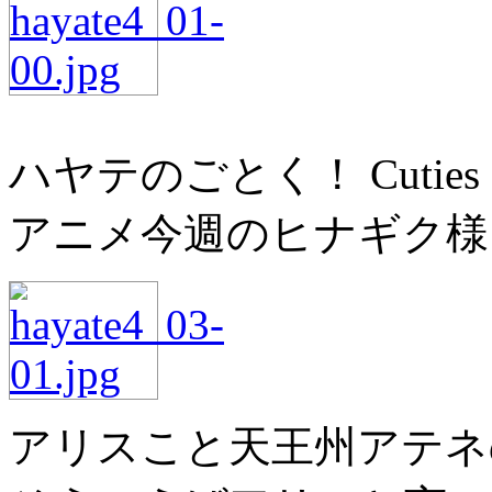
ハヤテのごとく！ Cutie
アニメ今週のヒナギク様
アリスこと天王州アテネ