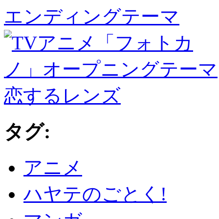
タグ:
アニメ
ハヤテのごとく!