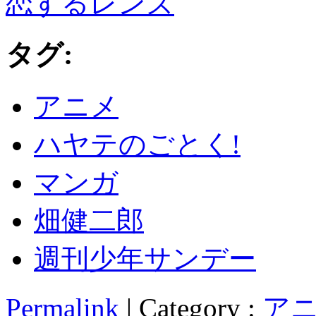
タグ:
アニメ
ハヤテのごとく!
マンガ
畑健二郎
週刊少年サンデー
Permalink
| Category :
アニ