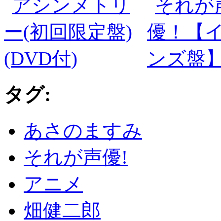
タグ:
あさのますみ
それが声優!
アニメ
畑健二郎