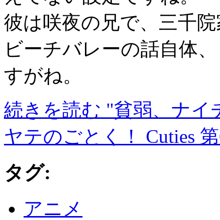
彼は咲夜の兄で、三千院
ビーチバレーの話自体、
すがね。
続きを読む "貧弱、ナ
ヤテのごとく！ Cuties
タグ:
アニメ