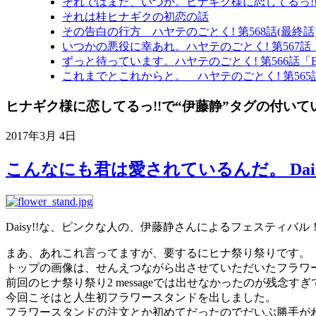
それではまた、いつか。ヒナギク様に恋してるっ!
それは桂ヒナギクの初恋の話
その告白の行方 ハヤテのごとく! 第568話(最終話
いつかの悪役に幸あれ。ハヤテのごとく! 第567話「When yo
ずっと待っています。ハヤテのごとく! 第566話「BEY
これまでとこれからと。 ハヤテのごとく! 第56
ヒナギク様に恋してるっ!!で“伊藤静”タグの付い
2017年3月 4日
こんなにも君は愛されているんだ。 Daisy
Daisy!!な、ピンクな人の、伊藤静さんによるフェスティバ
まあ、あれこれ言ってますが、要するにヒナ祭り祭りです。
トップの画像は、せんえつながら出させていただいたフラワ
前回のヒナ祭り祭り2 messageでは出せなかったのが残念すぎ
今回こそはと人生初フラワースタンドを出しました。
フラワースタンドの注文とか初めてだったのでだいぶ勝手が