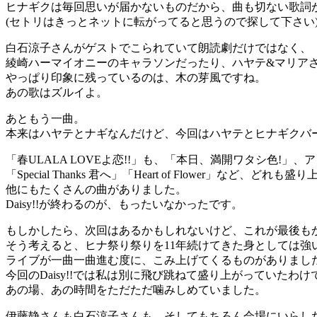
ヒナギクは毎回思いが届かないものだから、曲も切ない歌詞
(セトリはきっとネットに転がってると思うので探して下さい
白石涼子さんがゲストでこられていて朗読劇だけではなく、
綾崎ハーマイオニーのキャラソンだったり、ハヤテ&マリア
やっぱり印象に残っているのは、木の芽風ですね。
あの歌はズルイよ。
あともう一曲。
本来はハヤテとナギなんだけど、今回はハヤテとヒナギクバ
「春ULALA LOVEよ恋!!」も、「本日、満開ワタシ色!
「Special Thanks 君へ」「Heart of Flower」など、どれ
他にもたくさんの曲がありました。
Daisy!!が終わるのが、もったいなかったです。
もしかしたら、次回はあるかもしれないけど、これが最後も
そう考えると、ヒナ祭り祭りを11年続けてきた身としては強
ライブが一曲一曲進む度に、こみ上げてくるものがありまし
今回のDaisy!!では私は別に飛び跳ねて盛り上がっていたわ
あの場、あの時間をただただ噛みしめていました。
伊藤静さんも白石涼子さんも、そしてもちろん会場にいらし