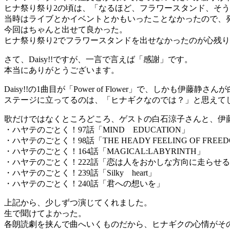
ヒナ祭り祭り2の頃は、「なるほど、フラワースタンド、そう
当時はライブとかイベントとかもいったことなかったので、
今回はちゃんと出せて良かった。
ヒナ祭り祭り2でフラワースタンドを出せなかったのが心残
さて、Daisy!!ですが、一言で言えば「感謝」です。
本当にありがとうございます。
Daisy!!の1曲目が「Power of Flower」で、しか
ステージに立ってるのは、「ヒナギクなのでは？」と思えて
歌だけではなくところどころ、ゲストの白石涼子さんと、伊
・ハヤテのごとく！97話「MIND EDUCATION」
・ハヤテのごとく！98話「THE HEADY FEELING OF FREE
・ハヤテのごとく！164話「MAGICAL:LABYRINTH」
・ハヤテのごとく！222話「恋は人をおかしな方向に走らせ
・ハヤテのごとく！239話「Silky heart」
・ハヤテのごとく！240話「君への想いを」
上記から、少しずつ演じてくれました。
生で聞けてよかった。
各朗読劇を挟んで曲へいくものだから、ヒナギクの心情がそのまま