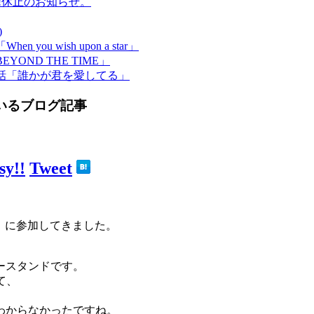
!休止のお知らせ。
)
u wish upon a star」
OND THE TIME」
5話「誰かが君を愛してる」
ているブログ記事
!!
Tweet
ル！に参加してきました。
ースタンドです。
て、
わからなかったですね。