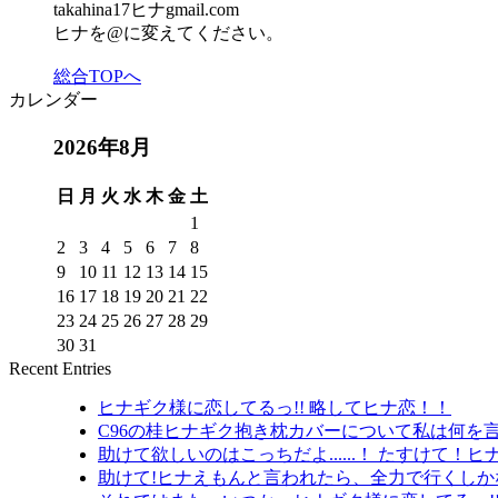
takahina17ヒナgmail.com
ヒナを@に変えてください。
総合TOPへ
カレンダー
2026年8月
日
月
火
水
木
金
土
1
2
3
4
5
6
7
8
9
10
11
12
13
14
15
16
17
18
19
20
21
22
23
24
25
26
27
28
29
30
31
Recent Entries
ヒナギク様に恋してるっ!! 略してヒナ恋！！
C96の桂ヒナギク抱き枕カバーについて私は何を
助けて欲しいのはこっちだよ......！ たすけて！ヒ
助けて!ヒナえもんと言われたら、全力で行くしか