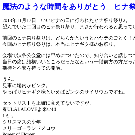
魔法のような時間をありがとう ヒナ祭り祭り
2013年11月17日 いいヒナの日に行われたヒナ祭り祭り2。
望んでいた二回目のヒナ祭り祭り、まさか行われると思って
前回のヒナ祭り祭りは、どちらかというとハヤテのごとく！
今回のヒナ祭り祭りは、本当にヒナギク様のお祭り。
会場で渋谷公会堂には早めについたので、知り合いと話しつ
当日の席は結構いいところだったなという一階前方の方だっ
期待と不安を持っての開演。
うん。
見事に場内がピンク。
やっぱりヒナギク様といえばピンクのサイリウムですね。
セットリストを正確に覚えてないですが、
春ULALALOVEよ来い!!!
1ミリ
クリスマスの少年
メリーゴーランドメロウ
Power of Flower