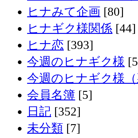
ヒナみて企画
[80]
ヒナギク様関係
[44]
ヒナ恋
[393]
今週のヒナギク様
[5
今週のヒナギク様（
会員名簿
[5]
日記
[352]
未分類
[7]