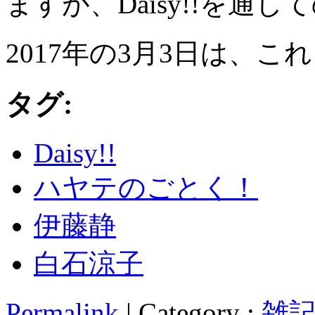
ますが、Daisy!!を通
2017年の3月3日は、
タグ:
Daisy!!
ハヤテのごとく！
伊藤静
白石涼子
Permalink
| Category :
雑