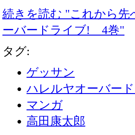
続きを読む "これから
ーバードライブ! 4巻"
タグ:
ゲッサン
ハレルヤオーバード
マンガ
高田康太郎