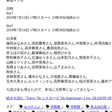
幕張メッセ
日時
day1
2019年7月13日 17時スタート 21時30分頃終わり
day2
2019年7月14日 17時スタート 21時30分頃終わり
出演者
篠田みなみさん,高田憂希さん,加隈亜衣さん,中島唯さん,井澤詩織さ
中村桜さん,高井舞香さん,桑原由気さん,
井上ほの花さん,飯塚麻結さん,植田ひかる
野村麻衣子さん,広瀬ゆうきさん,山本彩乃さん,巽悠衣子さん,
山崎エリイさん,田中美海さん,
長縄まりあさん,吉岡茉祐さん,山下まみさん,
秋奈さん,
末柄里恵さん,優木かなさん,大地葉さん,齋藤綾さん,
宝木久美さん,ルゥティンさん,高野麻里佳さん,稲川英里さん,藤井
七花少女も増えたので、本当に大所帯になってきたなー。
続きを読む "Tokyo 7th シスターズ 5th Anniversary Live -SEASON OF LO
タグ:
ルゥティン
中島唯
中村桜
井上ほの花