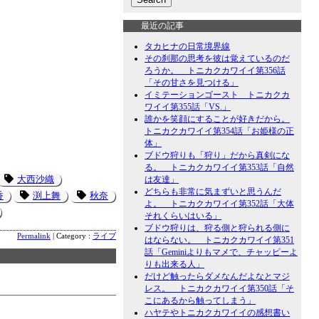
最近の記事
タカヒナの日常境界線
その刹那の思考を彼は覚えているのだ
ろうか。 トニカクカワイイ第356話
「その甘さを見つける」
イミテーションゴースト トニカクカ
ワイイ第355話「VS.」
誰かを笑顔にすることが好きだから。
トニカクカワイイ第354話「お姫様の正
体」
ブドウ狩りも「狩り」だから真剣にな
る。 トニカクカワイイ第353話「自然
大西沙織
は友達」
どちらも非常に気まずいと思うんだ
香
渕上舞
秋奈
よ。 トニカクカワイイ第352話「大体
それくらいはいる」
ブドウ狩りは、狩る側と狩られる側に
Permalink
| Category :
ライブ
はならない。 トニカクカワイイ第351
話「Geminiよりもマメで、チャッピーよ
りも出来る人」
だけど触ったらダメなんだよなとマジ
レス。 トニカクカワイイ第350話「そ
こにあるから触ってしまう」
ハヤテやトニカクカワイイの感想書い