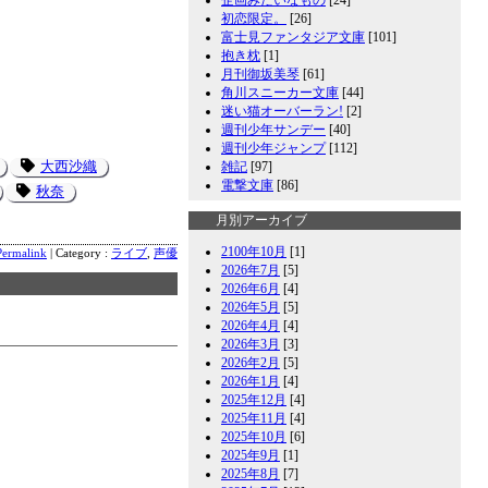
初恋限定。
[26]
富士見ファンタジア文庫
[101]
抱き枕
[1]
月刊御坂美琴
[61]
角川スニーカー文庫
[44]
迷い猫オーバーラン!
[2]
週刊少年サンデー
[40]
週刊少年ジャンプ
[112]
大西沙織
雑記
[97]
電撃文庫
[86]
秋奈
月別アーカイブ
2100年10月
[1]
Permalink
| Category :
ライブ
,
声優
2026年7月
[5]
2026年6月
[4]
2026年5月
[5]
2026年4月
[4]
2026年3月
[3]
2026年2月
[5]
2026年1月
[4]
2025年12月
[4]
2025年11月
[4]
2025年10月
[6]
2025年9月
[1]
2025年8月
[7]