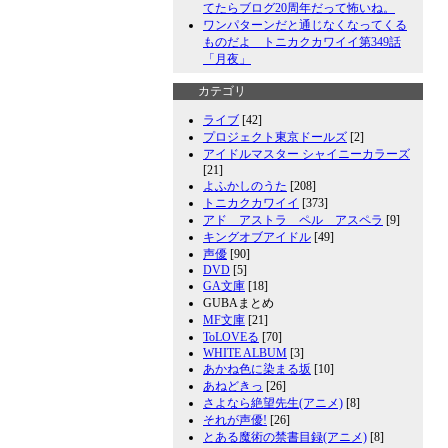
てたらブログ20周年だって怖いね。
ワンパターンだと通じなくなってくる
ものだよ トニカクカワイイ第349話
「月夜」
カテゴリ
ライブ
[42]
プロジェクト東京ドールズ
[2]
アイドルマスター シャイニーカラーズ
[21]
よふかしのうた
[208]
トニカクカワイイ
[373]
アド アストラ ペル アスペラ
[9]
キングオブアイドル
[49]
声優
[90]
DVD
[5]
GA文庫
[18]
GUBAまとめ
MF文庫
[21]
ToLOVEる
[70]
WHITE ALBUM
[3]
あかね色に染まる坂
[10]
あねどきっ
[26]
さよなら絶望先生(アニメ)
[8]
それが声優!
[26]
とある魔術の禁書目録(アニメ)
[8]