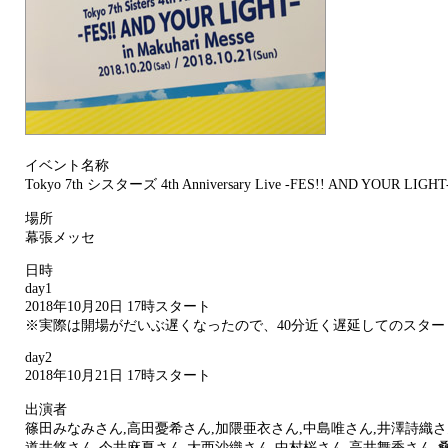
イベント名称
Tokyo 7th シスターズ 4th Anniversary Live -FES!! AND YOUR LIGHT- 
場所
幕張メッセ
日時
day1
2018年10月20日 17時スタート
※実際は開場がだいぶ遅くなったので、40分近く遅延してのスター
day2
2018年10月21日 17時スタート
出演者
篠田みなみさん,高田憂希さん,加隈亜衣さん,中島唯さん,井澤詩織さ
道井悠さん,今井麻夏さん,大西沙織さん,中村桜さん,高井舞香さん,