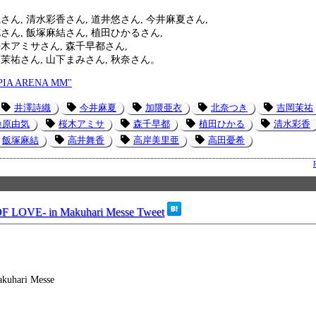
さん, 清水彩香さん, 道井悠さん, 今井麻夏さん,
さん, 飯塚麻結さん, 植田ひかるさん,
桜木アミサさん, 森千早都さん,
岡茉祐さん, 山下まみさん, 秋奈さん。
 PIA ARENA MM"
井澤詩織
今井麻夏
加隈亜衣
北奈つき
吉岡茉祐
桑原由気
桜木アミサ
森千早都
植田ひかる
清水彩香
飯塚麻結
高井舞香
高岸美里亜
高田憂希
F LOVE- in Makuhari Messe
Tweet
uhari Messe