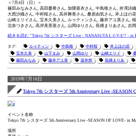
＜7月4日（日）＞
篠田みなみさん, 高田憂希さん, 加隈亜衣さん, 中島唯さん, 井澤詩織
大西沙織さん, 中村桜さん, 高井舞香さん, 桑原由気さん, 井上ほの花
山崎エリイさん, 宝木久美さん, ルゥティンさん, 藤井アユ美さん, 
北奈つきさん, 高岸美里亜さん, 山岡ゆりさん, 長縄まりあさん, 吉
続きを読む "Tokyo 7th シスターズ Live - NANASUTA L-I-V-E!! - in
タグ:
ルゥティン
中島唯
中村桜
井上ほの花
宝木久美
山下まみ
山岡ゆり
山崎エリイ
篠田みなみ
藤井アユ美
道井悠
長縄まりあ
2019年7月16日
Tokyo 7th シスターズ 5th Anniversary Live -SEASON O
イベント名称
Tokyo 7th シスターズ 5th Anniversary Live -SEASON OF LOVE- in Mak
場所