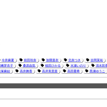
み
今井麻夏
前田玲奈
加隈亜衣
北奈つき
吉岡茉祐
川﨑芽衣子
桑原由気
植田ひかる
水瀬いのり
清水彩
飯塚麻結
高井舞香
高岸美里亜
高田憂希
黒瀬ゆうこ