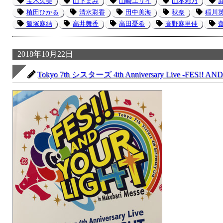
宝木久美
山下まみ
山崎エリイ
山本彩乃
植田ひかる
清水彩香
田中美海
秋奈
稲川
飯塚麻結
高井舞香
高田憂希
高野麻里佳
2018年10月22日
Tokyo 7th シスターズ 4th Anniversary Live -FES!! AND