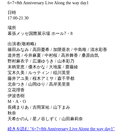
6+7+8th Anniversary Live Along the way day1
日時
17:00-21:30
場所
幕張メッセ国際展示場 ホール7・8
出演者(敬称略)
篠田みなみ / 高田憂希 / 加隈亜衣 / 中島唯 / 清水彩香
道井悠 / 今井麻夏 / 中村桜 / 高井舞香 / 桑原由気
野村麻衣子 / 広瀬ゆうき / 山本彩乃
末柄里恵 / 優木かな / 大地葉 / 齋藤綾
宝木久美 / ルゥティン / 稲川英里
藤井アユ美 / 桜木アミサ / 森千早都
北奈つき / 山岡ゆり / 高岸美里亜
立花理香
伊波杏樹
M・A・O
長縄まりあ / 吉岡茉祐 / 山下まみ
秋奈
天希かのん / 星ノ谷しずく / 山田麻莉奈
続きを読む "6+7+8th Anniversary Live Along the way day1"