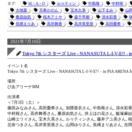
タグ:
M・A・O
ルゥティン
中島唯
中村桜
大地葉
天希かのん
宝木久美
山下まみ
山
桑原由気
桜木アミサ
森千早都
清水彩香
長縄まりあ
高井舞香
高岸美里亜
高田憂希
2021年7月10日
Tokyo 7th シスターズ Live - NANASUTA L-I-V-E!! - 
イベント名
Tokyo 7th シスターズ Live - NANASUTA L-I-V-E!! - in PIA ARENA
場所
ぴあアリーナMM
出演者
＜7月3日（土）＞
篠田みなみさん, 高田憂希さん, 加隈亜衣さん, 中島唯さん, 清水彩香
中村桜さん, 高井舞香さん, 桑原由気さん, 井上ほの花さん, 飯塚麻結
山崎エリイさん, 宝木久美さん, ルゥティンさん, 藤井アユ美さん, 
北奈つきさん, 高岸美里亜さん, 山岡ゆりさん, 長縄まりあさん, 吉