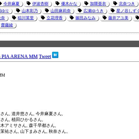
今井麻夏
伊波杏樹
優木かな
加隈亜衣
北奈つき
岡ゆり
山本彩乃
山田麻莉奈
広瀬ゆうき
星ノ谷しず
秋奈
稲川英里
立花理香
篠田みなみ
藤井アユ美
齋藤綾
in PIA ARENA MM
Tweet
 MM
さん, 道井悠さん, 今井麻夏さん,
さん, 植田ひかるさん,
桜木アミサさん, 森千早都さん,
岡茉祐さん, 山下まみさん, 秋奈さん。