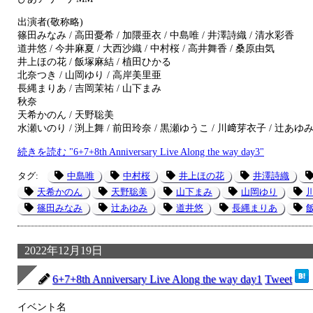
出演者(敬称略)
篠田みなみ / 高田憂希 / 加隈亜衣 / 中島唯 / 井澤詩織 / 清水彩香
道井悠 / 今井麻夏 / 大西沙織 / 中村桜 / 高井舞香 / 桑原由気
井上ほの花 / 飯塚麻結 / 植田ひかる
北奈つき / 山岡ゆり / 高岸美里亜
長縄まりあ / 吉岡茉祐 / 山下まみ
秋奈
天希かのん / 天野聡美
水瀬いのり / 渕上舞 / 前田玲奈 / 黒瀬ゆうこ / 川﨑芽衣子 / 辻あゆ
続きを読む "6+7+8th Anniversary Live Along the way day3"
タグ:
中島唯
中村桜
井上ほの花
井澤詩織
天希かのん
天野聡美
山下まみ
山岡ゆり
篠田みなみ
辻あゆみ
道井悠
長縄まりあ
2022年12月19日
6+7+8th Anniversary Live Along the way day1
Tweet
イベント名