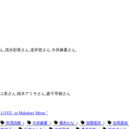
ん,清水彩香さん,道井悠さん,今井麻夏さん,
アユ美さん,桜木アミサさん,森千早都さん
VE- in Makuhari Messe "
井澤詩織
今井麻夏
優木かな
加隈亜衣
吉岡茉祐