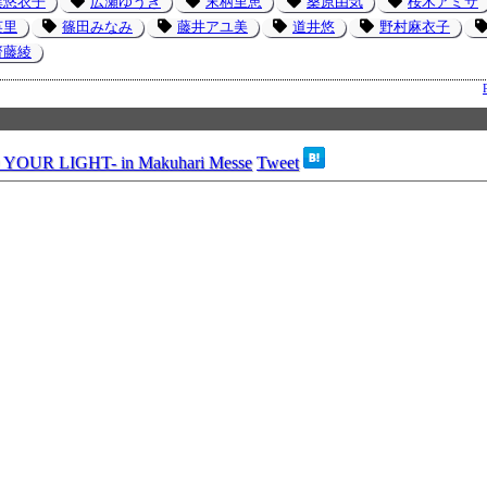
巽悠衣子
広瀬ゆうき
末柄里恵
桑原由気
桜木アミサ
英里
篠田みなみ
藤井アユ美
道井悠
野村麻衣子
齋藤綾
 YOUR LIGHT- in Makuhari Messe
Tweet