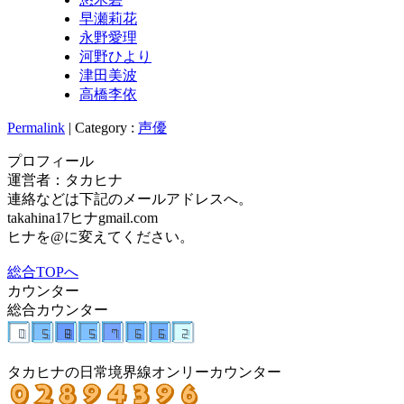
早瀬莉花
永野愛理
河野ひより
津田美波
高橋李依
Permalink
| Category :
声優
プロフィール
運営者：タカヒナ
連絡などは下記のメールアドレスへ。
takahina17ヒナgmail.com
ヒナを@に変えてください。
総合TOPへ
カウンター
総合カウンター
タカヒナの日常境界線オンリーカウンター