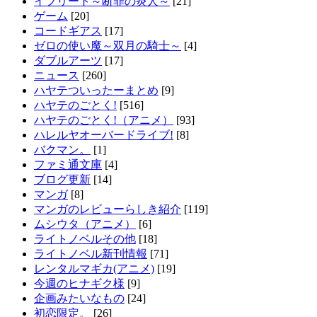
イフリート～断罪の炎人～
[21]
ゲーム
[20]
コードギアス
[17]
ゼロの使い魔～双月の騎士～
[4]
ダブルアーツ
[17]
ニュース
[260]
ハヤテついったーまとめ
[9]
ハヤテのごとく!
[516]
ハヤテのごとく!（アニメ）
[93]
ハレルヤオーバードライブ!
[8]
バクマン。
[1]
ファミ通文庫
[4]
ブログ更新
[14]
マンガ
[8]
マンガのレビューらしき紹介
[119]
ムシウタ（アニメ）
[6]
ライトノベルその他
[18]
ライトノベル新刊情報
[71]
レンタルマギカ(アニメ)
[19]
今週のヒナギク様
[9]
企画みたいなもの
[24]
初恋限定。
[26]