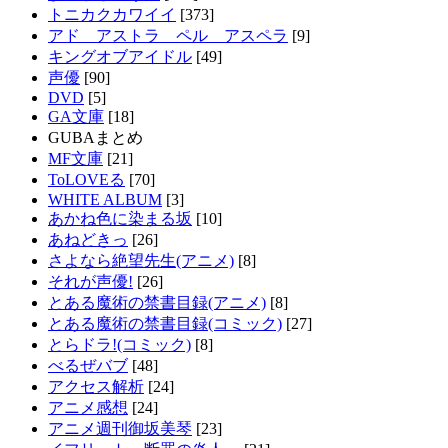
トニカクカワイイ
[373]
アド アストラ ペル アスペラ
[9]
キングオブアイドル
[49]
声優
[90]
DVD
[5]
GA文庫
[18]
GUBAまとめ
MF文庫
[21]
ToLOVEる
[70]
WHITE ALBUM
[3]
あかね色に染まる坂
[10]
あねどきっ
[26]
さよなら絶望先生(アニメ)
[8]
それが声優!
[26]
とある魔術の禁書目録(アニメ)
[8]
とある魔術の禁書目録(コミック)
[27]
とらドラ!(コミック)
[8]
べるぜバブ
[48]
アクセス解析
[24]
アニメ感想
[24]
アニメ週刊御坂美琴
[23]