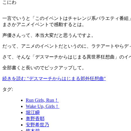
こにわ
一言でいうと「このイベントはチャレンジ系バラエティ番組
まさかアニメイベントで感動するとは。
声優さんって、本当大変だと思うんですよ。
だって、アニメのイベントだというのに、ラテアートやらデ
さて、そんな「デスマーチからはじまる異世界狂想曲」のイ
全部書くと長いのでピックアップして。
続きを読む "デスマーチからはじまる郊外狂想曲"
タグ:
Run Girls, Run！
Wake Up, Girls！
堀江瞬
奥野香耶
安野希世乃
悠木碧