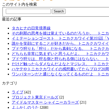
このサイト内を検索
最近の記事
タカヒナの日常境界線
その刹那の思考を彼は覚えているのだろうか。 トニカ
イミテーションゴースト トニカクカワイイ第355話「V
誰かを笑顔にすることが好きだから。トニカクカワイイ第
ブドウ狩りも「狩り」だから真剣になる。 トニカクカ
どちらも非常に気まずいと思うんだよ。 トニカクカワ
ブドウ狩りは、狩る側と狩られる側にはならない。 トニ
だけど触ったらダメなんだよなとマジレス。 トニカク
ハヤテやトニカクカワイイの感想書いてたらブログ20
ワンパターンだと通じなくなってくるものだよ トニカク
カテゴリ
ライブ
[42]
プロジェクト東京ドールズ
[2]
アイドルマスター シャイニーカラーズ
[21]
よふかしのうた
[208]