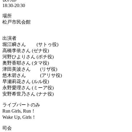
18:30-20:30
場所
松戸市民会館
出演者
堀江瞬さん (サトゥ役)
高橋李依さん (ゼナ役)
河野ひよりさん (ポチ役)
奥野香耶さん (タマ役)
津田美波さん (リザ役)
悠木碧さん (アリサ役)
早瀬莉花さん (ルル役)
永野愛理さん (ミーア役)
安野希世乃さん (ナナ役)
ライブパートのみ
Run Girls, Run！
Wake Up, Girls！
司会