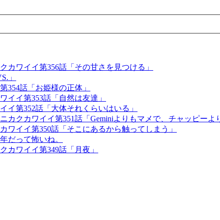
クカワイイ第356話「その甘さを見つける」
S.」
354話「お姫様の正体」
ワイイ第353話「自然は友達」
イイ第352話「大体それくらいはいる」
カクカワイイ第351話「Geminiよりもマメで、チャッピーよ
カワイイ第350話「そこにあるから触ってしまう」
周年だって怖いね。
カワイイ第349話「月夜」